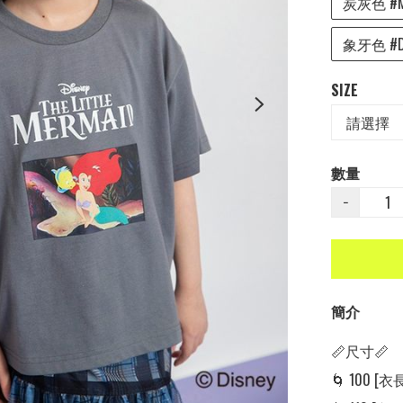
炭灰色 #M
象牙色 #Dis
SIZE
數量
−
簡介
📏尺寸📏

🌀 100 [衣長: