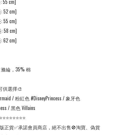
 55 cm] 

 52 cm] 

 55 cm] 

 58 cm] 

 62 cm]

滌綸，35% 棉

可供選擇🎨

aid / 粉紅色 #DisneyPrincess / 象牙色 
ess / 黑色 Villains

⭐⭐⭐⭐⭐⭐⭐⭐

版正貨✅承諾會員商店，絕不出售🚫淘寶、偽貨