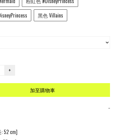
ermaid
粉紅色 #DisneyPrincess
neyPrincess
黑色 Villains
+
加至購物車
−
 52 cm] 
