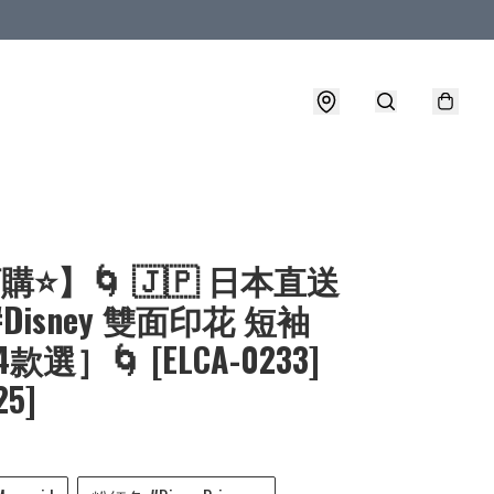
購⭐】🌀 🇯🇵 日本直送
 #Disney 雙面印花 短袖
4款選］🌀 [ELCA-0233]
25]