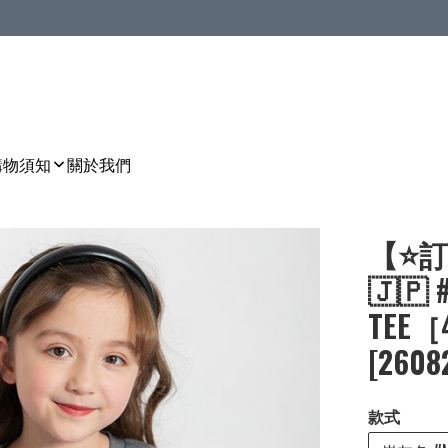
購物須知
關於我們
【⭐訂
🇯🇵
TEE［
[2608
款式