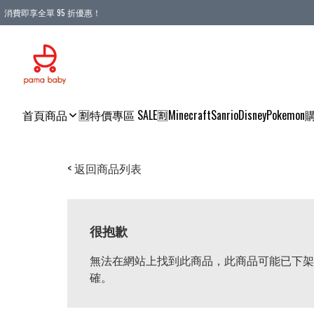
消費即享全單 95 折優惠！
購物滿 HKD 900.00即享免運費優惠！（適用於 本地送貨、本地取貨 )
首頁
商品
🈹特價專區 SALE🈹
Minecraft
Sanrio
Disney
Pokemon
< 返回商品列表
很抱歉
無法在網站上找到此商品，此商品可能已下架
確。