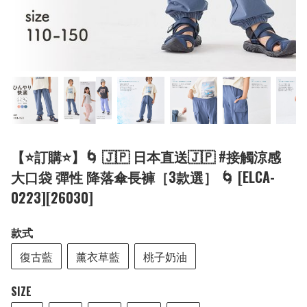
【⭐訂購⭐】🌀 🇯🇵 日本直送🇯🇵 #接觸涼感
大口袋 彈性 降落傘長褲［3款選］ 🌀 [ELCA-
0223][26030]
款式
復古藍
薰衣草藍
桃子奶油
SIZE