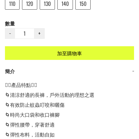
110
120
130
140
150
數量
−
+
加至購物車
簡介
−
👍🏻產品特點👍🏻

🌀清涼舒適的長褲，戶外活動的理想之選

🌀有效防止蚊蟲叮咬和曬傷

🌀時尚大口袋和收口褲腳

🌀彈性腰帶，穿著舒適

🌀彈性布料，活動自如
