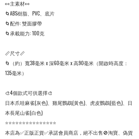
👀主素材👀

🌀ABS樹脂、PVC、底片

🌀配件: 雙面膠帶

🌀承載能力: 100克

📏尺寸📏

🌀（約）寬38毫米 x 深60毫米 x 高90毫米（開啟時高度：
135毫米）

🎨4個款式可供選擇🎨

日本爪哇麻雀(灰色)、雞尾鸚鵡(黃色)、虎皮鸚鵡(藍色)、日
本長尾山雀(白色)

⭐⭐⭐⭐⭐⭐⭐⭐⭐⭐⭐⭐⭐⭐⭐

本店為✅正版正貨✅承諾會員商店，絕不出售🚫淘寶、偽貨