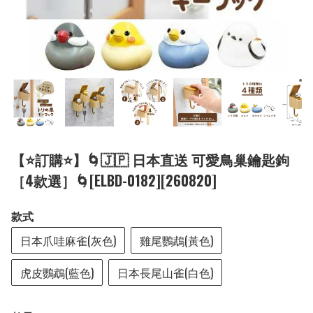
【⭐訂購⭐】🌀🇯🇵 日本直送 可愛鳥巢鑰匙鉤
［4款選］🌀[ELBD-0182][260820]
款式
日本爪哇麻雀(灰色)
雞尾鸚鵡(黃色)
虎皮鸚鵡(藍色)
日本長尾山雀(白色)