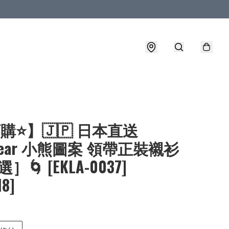
購⭐】🇯🇵 日本直送
y_bear 小熊圖案 領帶正裝襯衫
］🌀 [EKLA-0037]
18]