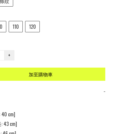
條紋
0
110
120
+
加至購物車
−
40 cm] 

 43 cm] 

 46 cm] 
