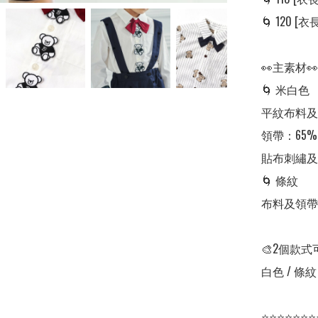
🌀 120 [衣長:
👀主素材👀

🌀 米白色

平紋布料及貼
領帶：65%
貼布刺繡及袖
🌀 條紋

布料及領帶：
🎨2個款式可
白色 / 條紋

⭐⭐⭐⭐⭐⭐⭐