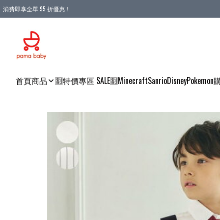
消費即享全單 95 折優惠！
購物滿 HKD 900.00即享免運費優惠！（適用於 本地送貨、本地取貨 )
首頁
商品
🈹特價專區 SALE🈹
Minecraft
Sanrio
Disney
Pokemon