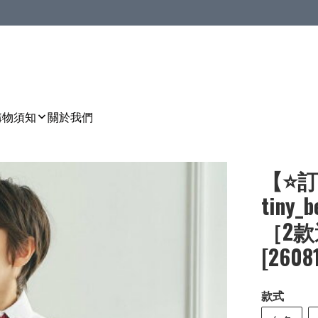
購物須知
關於我們
【⭐訂
tin
［2款選
[2608
款式