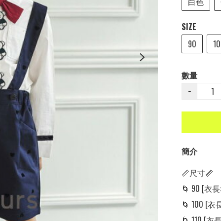
白色
SIZE
90
10
數量
−
簡介
📏尺寸📏

🌀 90 [衣長: 
🌀 100 [衣長:
🌀 110 [衣長: