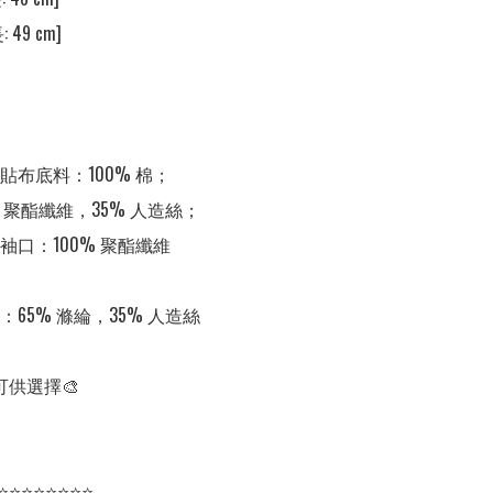
 49 cm] 

布底料：100% 棉；

 聚酯纖維，35% 人造絲；

口：100% 聚酯纖維

65% 滌綸，35% 人造絲

供選擇🎨  

⭐⭐⭐⭐⭐⭐⭐⭐
