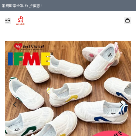
消費即享全單 95 折優惠！
購物滿 HKD 900.00即享免運費優惠！（適用於 本地送貨、本地取貨 )