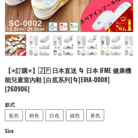
【⭐訂購⭐】🇯🇵 日本直送 🌀 日本 IFME 健康機
能兒童室內鞋 [白底系列]🌀[EIHA-0008]
[260906]
款式
藍色
粉色
白色
綠色
黃色
Size