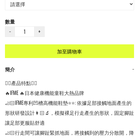
數量
−
+
加至購物車
簡介
−
👍🏻產品特點👍🏻

🔥IFME 🔥日本健康機能童鞋大熱品牌

🦶🏻IFME專利凹槽高機能鞋墊⭐⭐: 依據足部接觸地面產生的
形狀研發設計👩🏻‍🔬，模擬裸足行走產生的形狀，固定腳趾
讓足部更服貼舒適

🦶🏻行走間可讓腳趾緊抓地面，將接觸到的壓力分散開，降