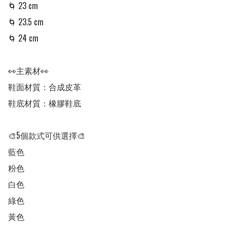
🌀 23 cm

🌀 23.5 cm

🌀 24 cm

👀主素材👀

鞋面材質：合成皮革

鞋底材質：橡膠鞋底

🎨5個款式可供選擇🎨

藍色

粉色

白色

綠色

黃色
