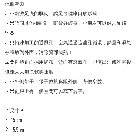
低衝擊力

🦶🏻刺激足底的肌肉，讓足弓健康自然形成

🦶🏻唔同其他機能鞋，呢款好輕身，小朋友可以健步如飛
🏃🏼

🦶🏻特殊加工的通風孔，空氣通過這些孔循環，熱量和濕氣
被釋放到外面，消除腳部悶熱！

🦶🏻鞋墊正面採用網布，背面有透氣孔，即使出汗或洗完後
也能大大加快乾燥速度！

🦶🏻外側帶子：帶子位於腳跟外側，方便穿脫。

🦶🏻鞋跟上有一個空間可以寫下名字。

📏尺寸📏

🌀 15 cm 

🌀 15.5 cm 
