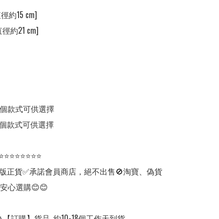
直徑約15 cm] 

直徑約21 cm]  

 - 11個款式可供選擇

 - 8個款式可供選擇 

⭐⭐⭐⭐⭐⭐⭐⭐

版正貨✅承諾會員商店，絕不出售🚫淘寶、偽貨
安心選購😊😊

【訂購】貨品, 約10-18個工作天到貨。
