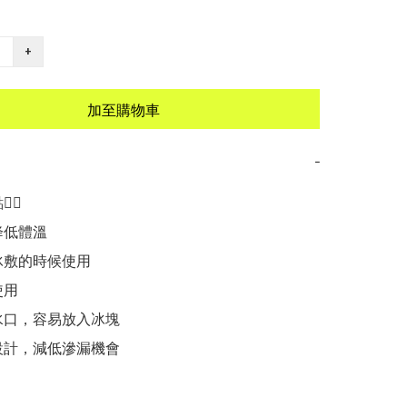
+
加至購物車
−
🏻

降低體溫

冰敷的時候使用

用

水口，容易放入冰塊

設計，減低滲漏機會
