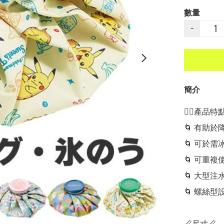
數量
−
簡介
👍🏻產品特點👍
🌀 有助於
🌀 可於需
🌀 可重複使
🌀 大型注
🌀 螺絲型
📏尺寸📏
