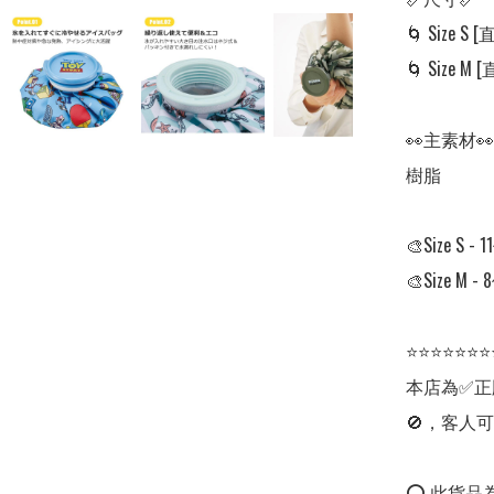
🌀 Size S [
🌀 Size M [
👀主素材👀

樹脂

🎨Size S
🎨Size M
⭐⭐⭐⭐⭐⭐⭐
本店為✅正
🚫，客人可
⭕ 此貨品為