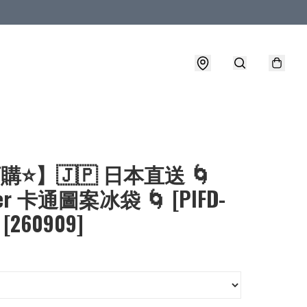
購⭐】🇯🇵 日本直送 🌀
ter 卡通圖案冰袋 🌀 [PIFD-
 [260909]