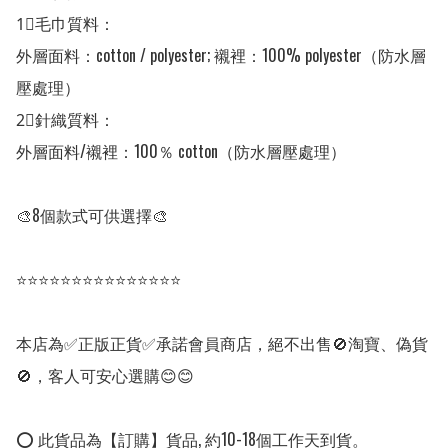
1⃣毛巾質料：

外層面料：cotton / polyester; 襯裡：100% polyester（防水層
壓處理）

2⃣針織質料：

外層面料/襯裡：100％ cotton（防水層壓處理）

🎨8個款式可供選擇🎨

⭐⭐⭐⭐⭐⭐⭐⭐⭐⭐⭐⭐⭐⭐⭐

本店為✅正版正貨✅承諾會員商店，絕不出售🚫淘寶、偽貨
🚫，客人可安心選購😊😊

⭕ 此貨品為【訂購】貨品, 約10-18個工作天到貨。
