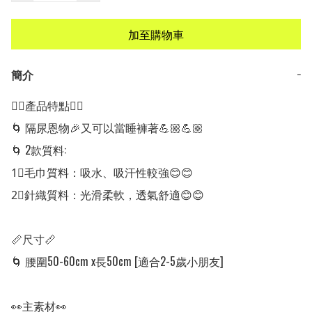
加至購物車
簡介
−
👍🏻產品特點👍🏻

🌀 隔尿恩物🎉又可以當睡褲著💪🏼💪🏼

🌀 2款質料:

1⃣毛巾質料：吸水、吸汗性較強😊😊

2⃣針織質料：光滑柔軟，透氣舒適😊😊

📏尺寸📏

🌀 腰圍50-60cm x長50cm [適合2-5歲小朋友]

👀主素材👀
