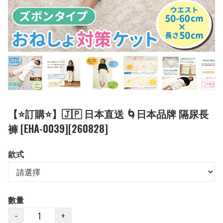
【⭐訂購⭐】🇯🇵 日本直送 🌀日本品牌 隔尿長
褲 [EHA-0039][260828]
款式
數量
−
+