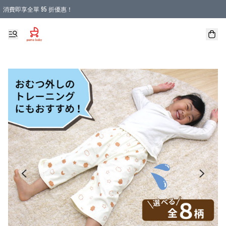
消費即享全單 95 折優惠！
購物滿 HKD 900.00即享免運費優惠！（適用於 本地送貨、本地取貨 )