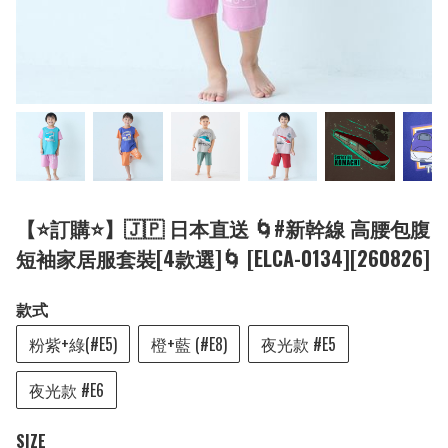
【⭐訂購⭐】🇯🇵 日本直送 🌀#新幹線 高腰包腹
短袖家居服套裝[4款選]🌀 [ELCA-0134][260826]
款式
粉紫+綠(#E5)
橙+藍 (#E8)
夜光款 #E5
夜光款 #E6
SIZE