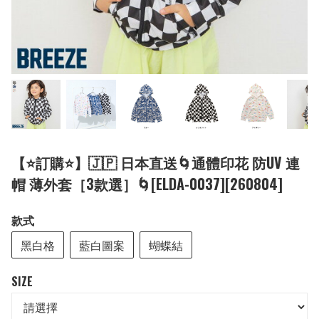
【⭐訂購⭐】🇯🇵 日本直送🌀通體印花 防UV 連
帽 薄外套［3款選］🌀[ELDA-0037][260804]
款式
黑白格
藍白圖案
蝴蝶結
SIZE