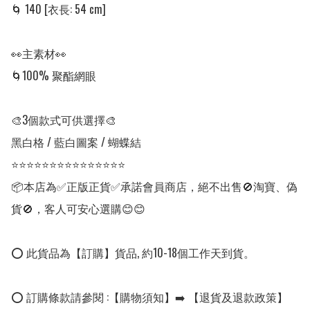
🌀 140 [衣長: 54 cm] 

👀主素材👀

🌀100% 聚酯網眼

🎨3個款式可供選擇🎨

黑白格 / 藍白圖案 / 蝴蝶結

⭐⭐⭐⭐⭐⭐⭐⭐⭐⭐⭐⭐⭐⭐⭐

📦本店為✅正版正貨✅承諾會員商店，絕不出售🚫淘寶、偽
貨🚫，客人可安心選購😊😊

⭕ 此貨品為【訂購】貨品, 約10-18個工作天到貨。

⭕ 訂購條款請參閱 :【購物須知】➡️ 【退貨及退款政策】
