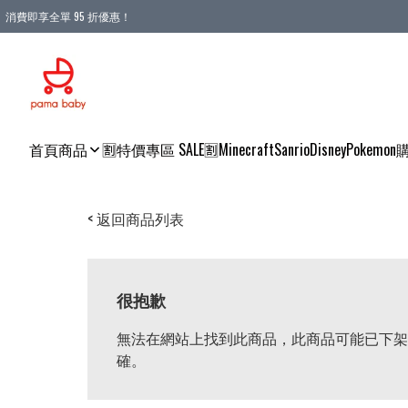
消費即享全單 95 折優惠！
購物滿 HKD 900.00即享免運費優惠！（適用於 本地送貨、本地取貨 )
首頁
商品
🈹特價專區 SALE🈹
Minecraft
Sanrio
Disney
Pokemon
< 返回商品列表
很抱歉
無法在網站上找到此商品，此商品可能已下架
確。