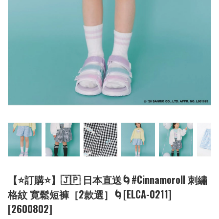
【⭐訂購⭐】🇯🇵 日本直送🌀#Cinnamoroll 刺繡
格紋 寛鬆短褲［2款選］🌀[ELCA-0211]
[2600802]