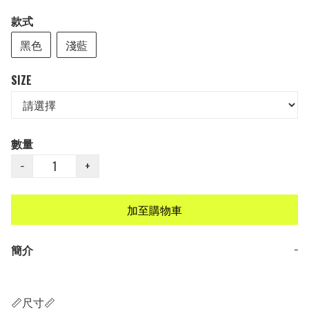
款式
黑色
淺藍
SIZE
數量
−
+
加至購物車
簡介
−
📏尺寸📏
