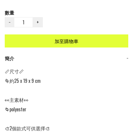
數量
−
+
加至購物車
簡介
−
📏尺寸📏

🌀約25 x 19 x 9 cm

👀主素材👀

🌀polyester 

🎨2個款式可供選擇🎨
