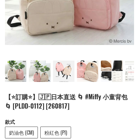
【⭐訂購⭐】🇯🇵日本直送 🌀 #Miffy 小童背包
🌀 [PLDD-0112] [260817]
款式
奶油色 (CM)
粉紅色 (PI)