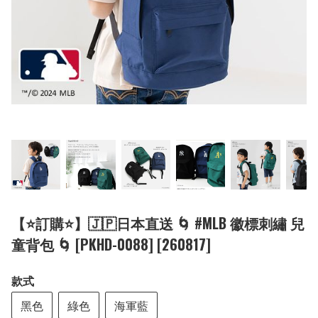
【⭐訂購⭐】🇯🇵日本直送 🌀 #MLB 徽標刺繡 兒
童背包 🌀 [PKHD-0088] [260817]
款式
黑色
綠色
海軍藍