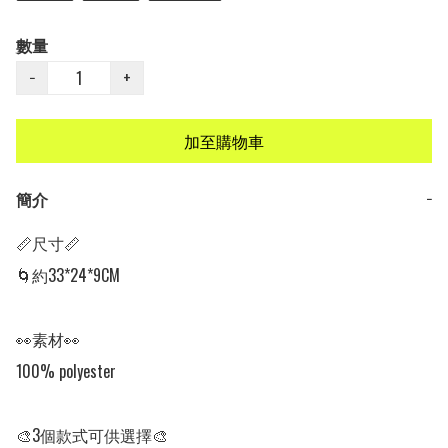
數量
−
+
加至購物車
簡介
−
📏尺寸📏

🌀約33*24*9CM

👀素材👀

100% polyester

🎨3個款式可供選擇🎨
