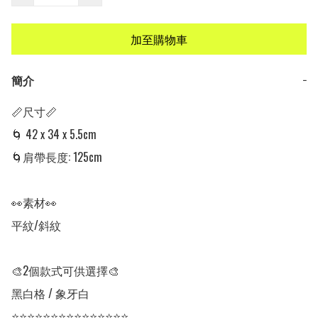
加至購物車
簡介
−
📏尺寸📏

🌀 42 x 34 x 5.5cm	

🌀肩帶長度: 125cm

👀素材👀

平紋/斜紋

🎨2個款式可供選擇🎨

黑白格 / 象牙白

⭐⭐⭐⭐⭐⭐⭐⭐⭐⭐⭐⭐⭐⭐⭐
