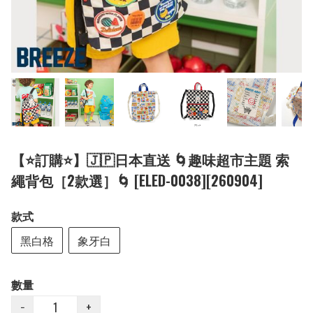
【⭐訂購⭐】🇯🇵日本直送 🌀趣味超市主題 索
繩背包［2款選］🌀 [ELED-0038][260904]
款式
黑白格
象牙白
數量
−
+