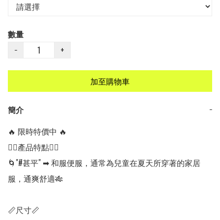
數量
−
+
加至購物車
簡介
−
🔥 限時特價中 🔥

👍🏻產品特點👍🏻

🌀"#甚平" ➡ 和服便服，通常為兒童在夏天所穿著的家居
服，通爽舒適🎋

📏尺寸📏
