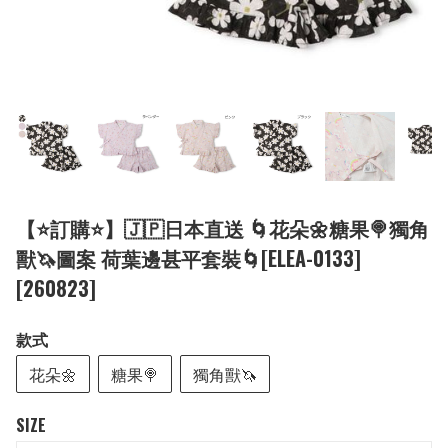
【⭐訂購⭐】🇯🇵日本直送 🌀花朵🌼糖果🍭獨角
獸🦄圖案 荷葉邊甚平套裝🌀[ELEA-0133]
[260823]
款式
花朵🌼
糖果🍭
獨角獸🦄
SIZE