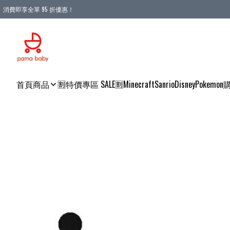
消費即享全單 95 折優惠！
購物滿 HKD 900.00即享免運費優惠！（適用於 本地送貨、本地取貨 )
首頁
商品
🈹特價專區 SALE🈹
Minecraft
Sanrio
Disney
Pokemon