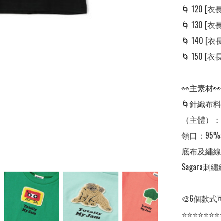
🌀 120 [衣長:
🌀 130 [衣長:
🌀 140 [衣長:
🌀 150 [衣長:
👀主素材👀

🌀針織布料

（主體）：1
領口：95%
底布及繡線：
Sagara刺
🎨6個款式
⭐⭐⭐⭐⭐⭐⭐