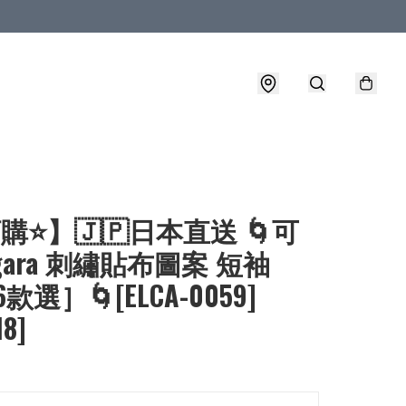
購⭐】🇯🇵日本直送 🌀可
agara 刺繡貼布圖案 短袖
6款選］🌀[ELCA-0059]
18]