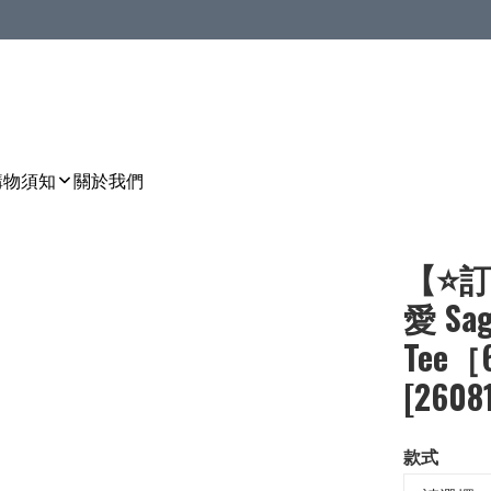
購物須知
關於我們
【⭐訂
愛 S
Tee［
[2608
款式