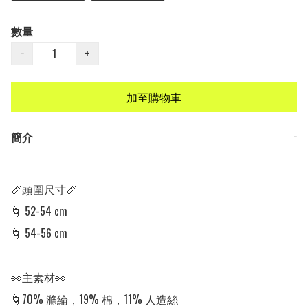
數量
−
+
加至購物車
簡介
−
📏頭圍尺寸📏

🌀 52-54 cm

🌀 54-56 cm

👀主素材👀

🌀70% 滌綸，19% 棉，11% 人造絲　
