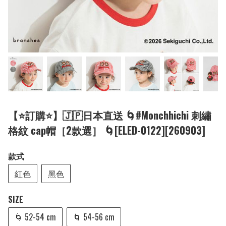
【⭐訂購⭐】🇯🇵日本直送 🌀#Monchhichi 刺繡
格紋 cap帽［2款選］ 🌀[ELED-0122][260903]
款式
紅色
黑色
SIZE
🌀 52-54 cm
🌀 54-56 cm