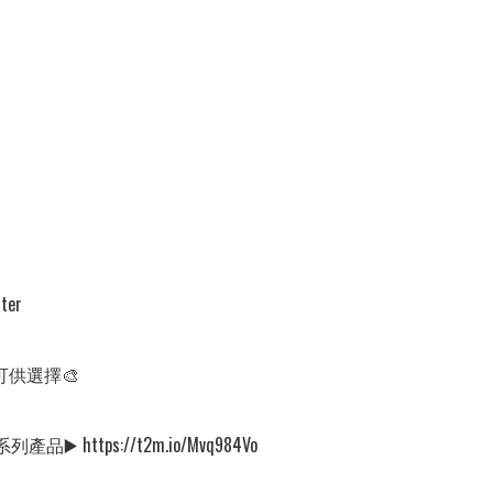
er

可供選擇🎨

列產品▶️ https://t2m.io/Mvq984Vo
