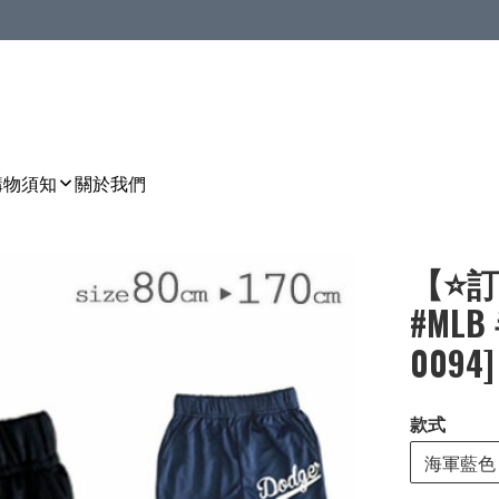
購物須知
關於我們
【⭐訂
#MLB
0094]
款式
海軍藍色