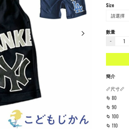
Size
數量
−
簡介
📏尺寸📏

🌀 80

🌀 90

🌀 100

🌀 110
