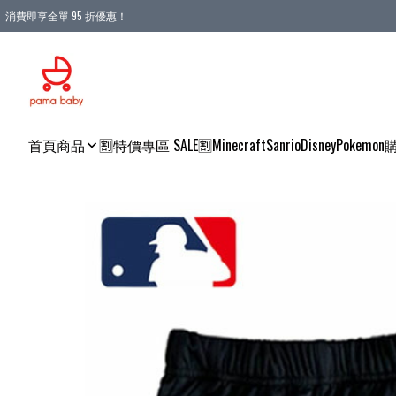
消費即享全單 95 折優惠！
購物滿 HKD 900.00即享免運費優惠！（適用於 本地送貨、本地取貨 )
首頁
商品
🈹特價專區 SALE🈹
Minecraft
Sanrio
Disney
Pokemon