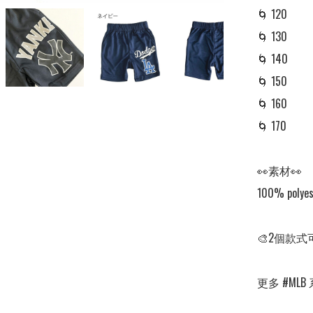
🌀 120

🌀 130

🌀 140

🌀 150

🌀 160

🌀 170

👀素材👀

100% polyest
🎨2個款式
更多 #MLB 系