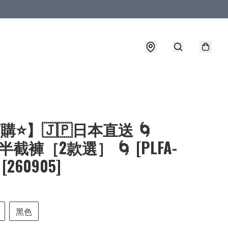
購⭐】🇯🇵日本直送 🌀
 半截褲［2款選］ 🌀 [PLFA-
 [260905]
黑色