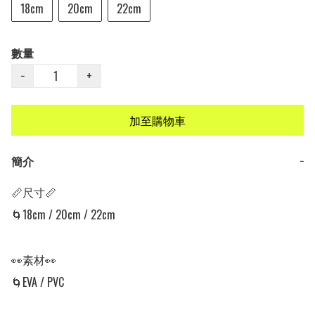
18cm
20cm
22cm
數量
−
+
加至購物車
簡介
−
📏尺寸📏

🌀18cm / 20cm / 22cm

👀素材👀

🌀EVA / PVC
