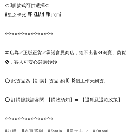
🎨3個款式可供選擇🎨

#星之卡比 #PIKMAN #Kuromi

⭐⭐⭐⭐⭐⭐⭐⭐⭐⭐⭐⭐⭐⭐⭐

本店為✅正版正貨✅承諾會員商店，絕不出售🚫淘寶、偽貨
🚫，客人可安心選購😊😊

⭕ 此貨品為【訂購】貨品, 約10-18個工作天到貨。

⭕ 訂購條款請參閱 :【購物須知】➡️ 【退貨及退款政策】

⭐⭐⭐⭐⭐⭐⭐⭐⭐⭐⭐⭐⭐⭐⭐
訂購
春夏系列
Sanrio
星之卡比
Kuromi