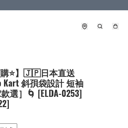
購⭐】🇯🇵日本直送
io Kart 斜孭袋設計 短袖
2款選］🌀 [ELDA-0253]
22]