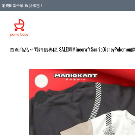
消費即享全單 95 折優惠！
購物滿 HKD 900.00即享免運費優惠！（適用於 本地送貨、本地取貨 )
首頁
商品
🈹特價專區 SALE🈹
Minecraft
Sanrio
Disney
Pokemon