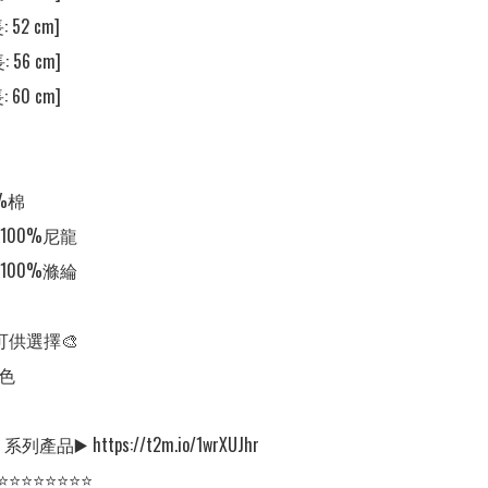
 52 cm] 

 56 cm] 

 60 cm] 

%棉

00%尼龍

00%滌綸

可供選擇🎨

色

系列產品▶️ https://t2m.io/1wrXUJhr

⭐⭐⭐⭐⭐⭐⭐⭐
