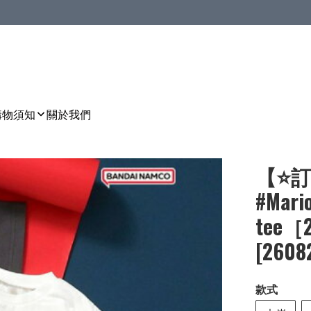
購物須知
關於我們
【⭐訂
#Mar
tee［
[2608
款式