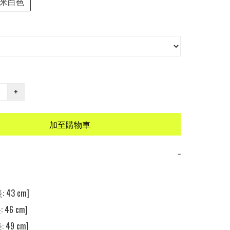
米白色
+
加至購物車
−
 43 cm] 

 46 cm] 

 49 cm] 
