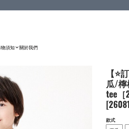
購物須知
關於我們
【⭐訂
瓜/檸
tee［
[2608
款式