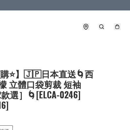
購⭐】🇯🇵日本直送🌀西
檬 立體口袋剪裁 短袖
2款選］🌀[ELCA-0246]
16]