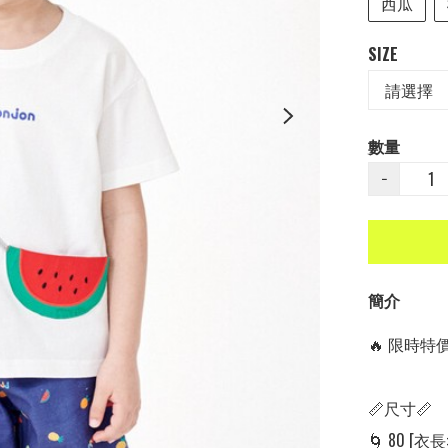
西瓜
SIZE
數量
−
簡介
🔥 限時特價中
📏尺寸📏

🌀 80 [衣長: 