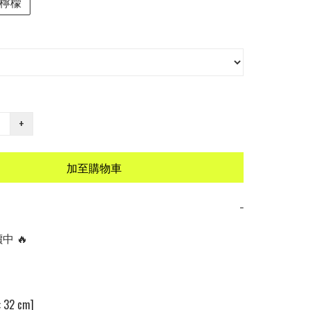
檸檬
+
加至購物車
−
 🔥

32 cm]
