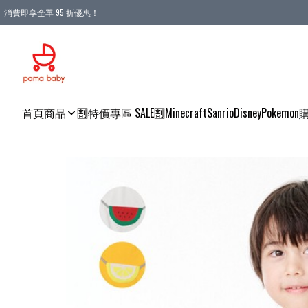
消費即享全單 95 折優惠！
購物滿 HKD 900.00即享免運費優惠！（適用於 本地送貨、本地取貨 )
首頁
商品
🈹特價專區 SALE🈹
Minecraft
Sanrio
Disney
Pokemon