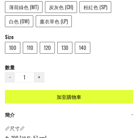
薄荷綠色 (MT)
炭灰色 (CH)
粉紅色 (SP)
白色 (OW)
薰衣草色 (LP)
Size
100
110
120
130
140
數量
−
+
加至購物車
簡介
−
📏尺寸📏
