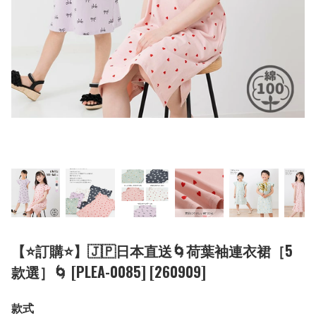
【⭐訂購⭐】🇯🇵日本直送🌀荷葉袖連衣裙［5
款選］🌀 [PLEA-0085] [260909]
款式