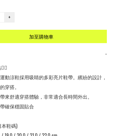
+
加至購物車
−
🏻

行運動涼鞋採用吸睛的多彩亮片鞋帶。繽紛的設計，
的穿搭。

底帶來舒適穿搭體驗，非常適合長時間外出。

鞋帶確保穩固貼合

日本鞋碼)

 / 19.0 / 20.0 / 21.0 / 22.0 cm 
