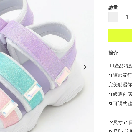
數量
−
簡介
👍🏻產品特點👍
🌀這款流
完美點綴你
🌀緩震鞋
🌀可調式
📏尺寸📏(
🌀17.0 / 18.0