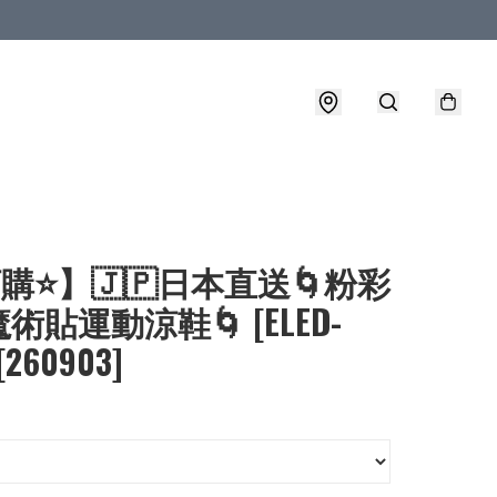
購⭐】🇯🇵日本直送🌀粉彩
術貼運動涼鞋🌀 [ELED-
[260903]