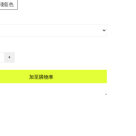
淺藍色
+
加至購物車
−