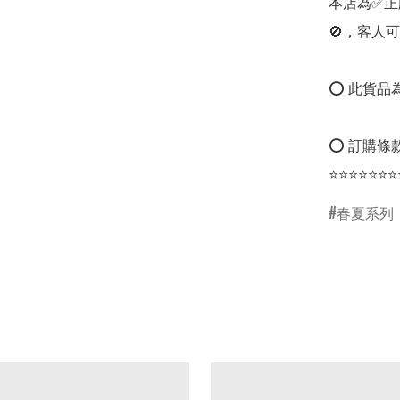
本店為✅正
🚫，客人可
⭕ 此貨品為
⭕ 訂購條款
⭐⭐⭐⭐⭐⭐⭐
春夏系列