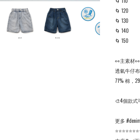
🌀 110 

🌀 120 

🌀 130

🌀 140 

🌀 150

👀主素材👀

透氣牛仔布
71% 棉，2
🎨4個款式
更多 #denim 
⭐⭐⭐⭐⭐⭐⭐