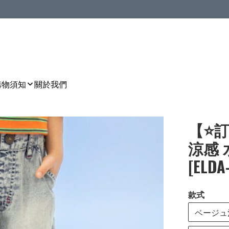
購物須知
關於我們
【⭐訂
涼感 
[ELDA
款式
ベージュ