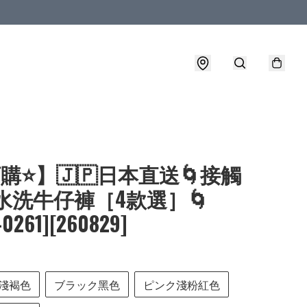
購⭐】🇯🇵日本直送🌀接觸
水洗牛仔褲［4款選］🌀
-0261][260829]
淺褐色
ブラック黑色
ピンク淺粉紅色