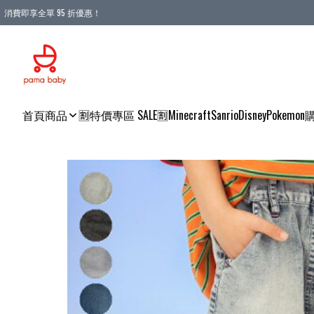
消費即享全單 95 折優惠！
購物滿 HKD 900.00即享免運費優惠！（適用於 本地送貨、本地取貨 )
首頁
商品
🈹特價專區 SALE🈹
Minecraft
Sanrio
Disney
Pokemon