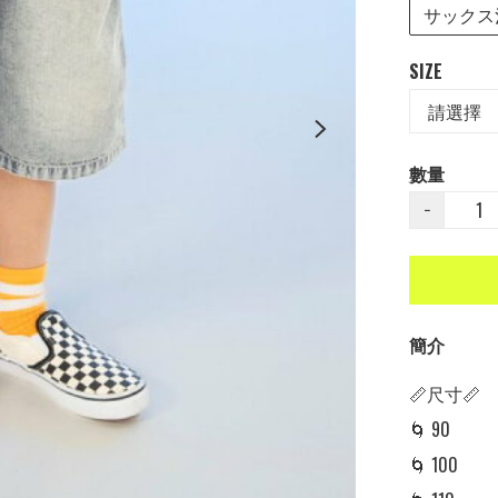
サックス
SIZE
數量
−
簡介
📏尺寸📏

🌀 90 

🌀 100
