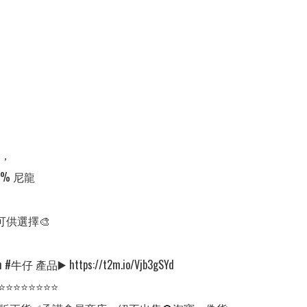
，

9% 尼龍

可供選擇🎨

#牛仔 產品▶️ https://t2m.io/Vjb3gSYd

⭐⭐⭐⭐⭐⭐⭐⭐
