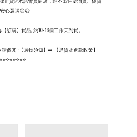
版正貨✅承諾會員商店，絕不出售🚫淘寶、偽貨
安心選購😊😊

【訂購】貨品, 約10-18個工作天到貨。

請參閱 :【購物須知】➡️ 【退貨及退款政策】

⭐⭐⭐⭐⭐⭐⭐⭐