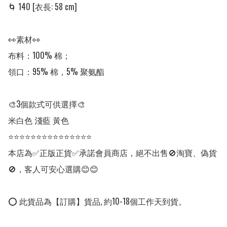
🌀 140 [衣長: 58 cm]

👀素材👀

布料：100% 棉；

領口：95% 棉，5% 聚氨酯

🎨3個款式可供選擇🎨

米白色 淺藍 黃色 

⭐⭐⭐⭐⭐⭐⭐⭐⭐⭐⭐⭐⭐⭐⭐

本店為✅正版正貨✅承諾會員商店，絕不出售🚫淘寶、偽貨
🚫，客人可安心選購😊😊

⭕ 此貨品為【訂購】貨品, 約10-18個工作天到貨。
