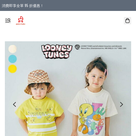
消費即享全單 95 折優惠！
購物滿 HKD 900.00即享免運費優惠！（適用於 本地送貨、本地取貨 )