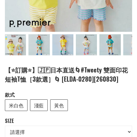
【⭐訂購⭐】🇯🇵日本直送🌀#Tweety 雙面印花
短袖T恤［3款選］🌀 [ELDA-0280][260830]
款式
米白色
淺藍
黃色
SIZE