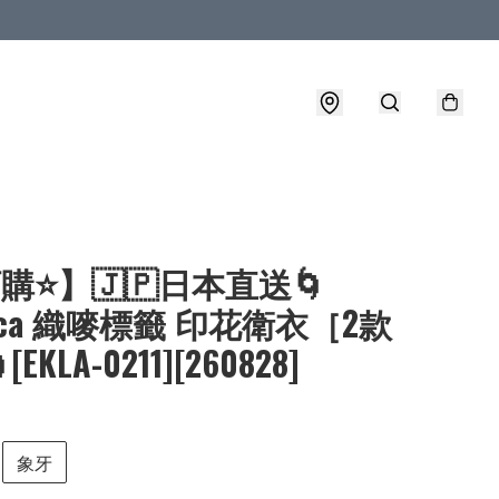
購⭐】🇯🇵日本直送🌀
mica 織嘜標籤 印花衛衣［2款
EKLA-0211][260828]
象牙