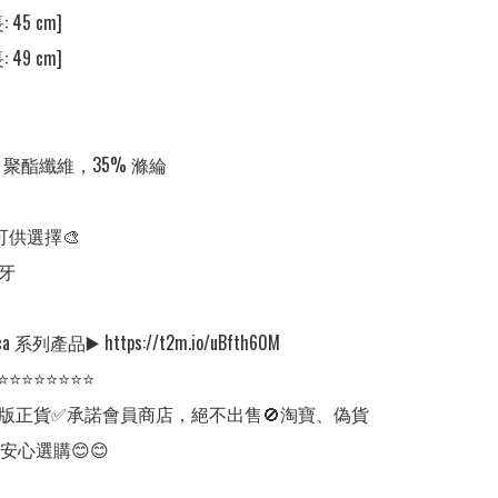
 45 cm] 

 49 cm]  

 聚酯纖維，35% 滌綸

可供選擇🎨

牙

 系列產品▶️ https://t2m.io/uBfth60M

⭐⭐⭐⭐⭐⭐⭐⭐

版正貨✅承諾會員商店，絕不出售🚫淘寶、偽貨
安心選購😊😊
