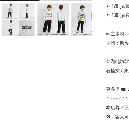
🌀 120 [衣長:
🌀 130 [衣長:
👀主素材👀

主體：65%
🎨2個款式
石楠灰 / 象
更多 #Tomica
⭐⭐⭐⭐⭐⭐⭐
本店為✅正
🚫，客人可