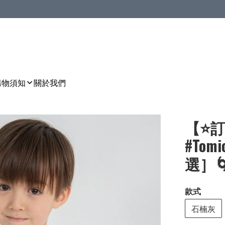
購物須知
關於我們
【⭐訂
#To
選］🌀[
款式
石楠灰