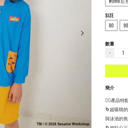
#Elmo 紅
SIZE
80
9
數量
−
簡介
👍🏻產品特點👍
🌀超吸睛
與泳池的焦
🌀超貼心