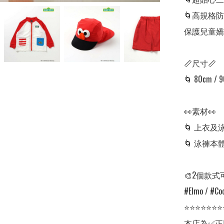
🌀高規格
保護兒童嬌
📏尺寸📏

🌀 80cm / 9
👀素材👀

🌀 上衣及
🌀 泳褲本
🎨2個款式
#Elmo / #Coo
⭐⭐⭐⭐⭐⭐⭐
本店為✅正