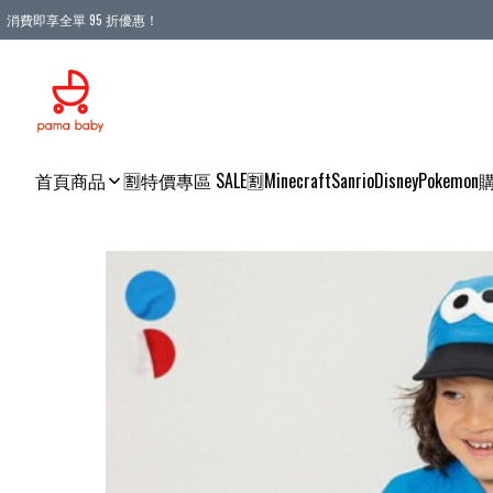
消費即享全單 95 折優惠！
購物滿 HKD 900.00即享免運費優惠！（適用於 本地送貨、本地取貨 )
首頁
商品
🈹特價專區 SALE🈹
Minecraft
Sanrio
Disney
Pokemon