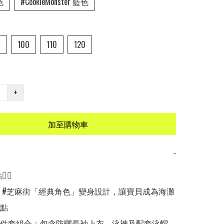
色
#CookieMonster 藍色
0
100
110
120
+
加至購物車
−
🏻

的 #芝麻街「經典角色」變身設計，讓寶貝成為海灘
點

三件套組合：包含防曬長袖上衣、泳褲及配套泳帽
