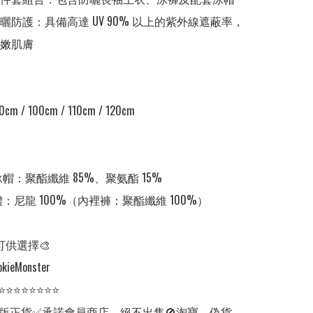
防曬防護：具備高達 UV 90% 以上的紫外線遮蔽率，
嫩肌膚

0cm / 100cm / 110cm / 120cm 

泳帽：聚酯纖維 85%、聚氨酯 15%

體：尼龍 100%（內裡褲：聚酯纖維 100%）

可供選擇🎨

kieMonster

⭐⭐⭐⭐⭐⭐⭐⭐

版正貨✅承諾會員商店，絕不出售🚫淘寶、偽貨