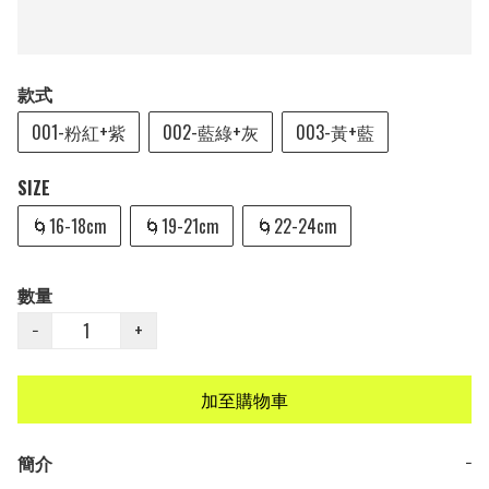
款式
001-粉紅+紫
002-藍綠+灰
003-黃+藍
SIZE
🌀16-18cm
🌀19-21cm
🌀22-24cm
數量
−
+
加至購物車
簡介
−