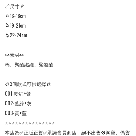
📏尺寸📏

🌀16-18cm

🌀19-21cm

🌀22-24cm

👀素材👀

棉、聚酯纖維、聚氨酯

🎨3個款式可供選擇🎨

001-粉紅+紫

002-藍綠+灰

003-黃+藍

⭐⭐⭐⭐⭐⭐⭐⭐⭐⭐⭐⭐⭐⭐⭐

本店為✅正版正貨✅承諾會員商店，絕不出售🚫淘寶、偽貨