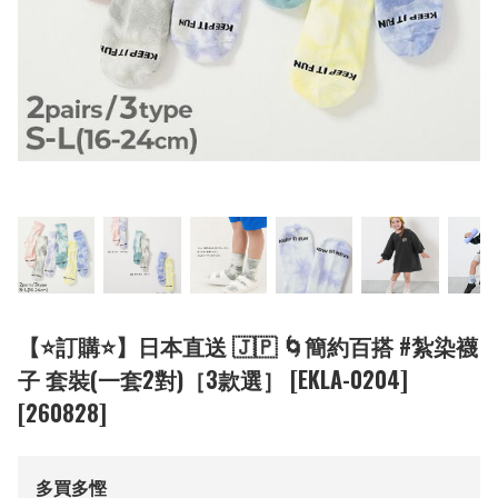
【⭐訂購⭐】日本直送 🇯🇵 🌀簡約百搭 #紮染襪
子 套裝(一套2對)［3款選］ [EKLA-0204]
[260828]
多買多慳