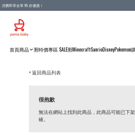
消費即享全單 95 折優惠！
購物滿 HKD 900.00即享免運費優惠！（適用於 本地送貨、本地取貨 )
首頁
商品
🈹特價專區 SALE🈹
Minecraft
Sanrio
Disney
Pokemon
< 返回商品列表
很抱歉
無法在網站上找到此商品，此商品可能已下架
確。