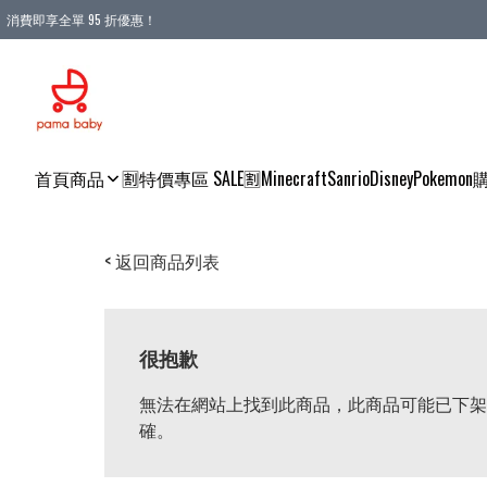
消費即享全單 95 折優惠！
購物滿 HKD 900.00即享免運費優惠！（適用於 本地送貨、本地取貨 )
首頁
商品
🈹特價專區 SALE🈹
Minecraft
Sanrio
Disney
Pokemon
< 返回商品列表
很抱歉
無法在網站上找到此商品，此商品可能已下架
確。