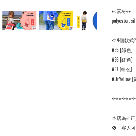
👀素材👀

polyester, sil
🎨4個款式
#E5 [綠色]

#E6 [紅色]

#E7 [藍色]

#DrYellow [
⭐⭐⭐⭐⭐⭐⭐
本店為✅正
🚫，客人可