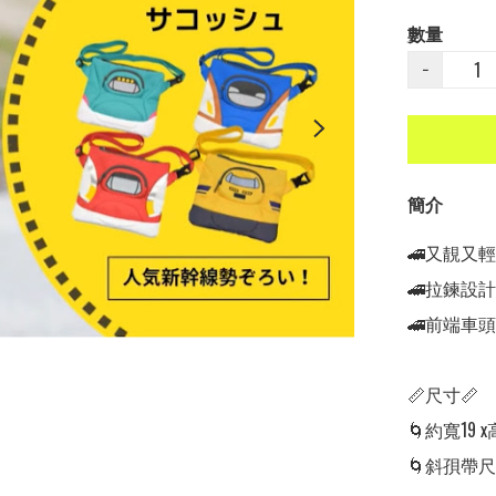
數量
−
簡介
🚄又靚又輕
🚄拉鍊設
🚄前端車
📏尺寸📏

🌀約寬19 x
🌀斜孭帶尺寸