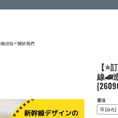
購物須知
關於我們
【⭐訂
線🚄
[2609
選項
E5 [綠色]