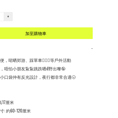
+
加至購物車
−
便，啱晒郊游、踩單車🚴🏼‍♀️等戶外活動

計，唔怕小朋友紥紥跳跌哂d野出嚟🤪

頭小口袋仲有反光設計，夜行都非常合適🌝

高17厘米

: 約60-120厘米
