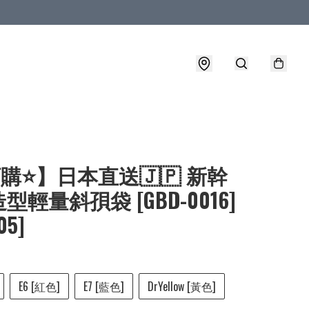
購⭐】日本直送🇯🇵 新幹
造型輕量斜孭袋 [GBD-0016]
05]
E6 [紅色]
E7 [藍色]
DrYellow [黃色]