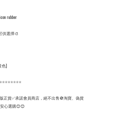
icon rubber

可供選擇🎨

黃色]

⭐⭐⭐⭐⭐⭐⭐⭐

版正貨✅承諾會員商店，絕不出售🚫淘寶、偽貨
安心選購😊😊
