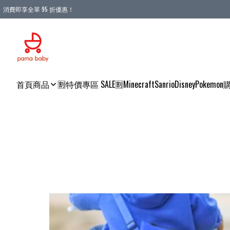
消費即享全單 95 折優惠！
購物滿 HKD 900.00即享免運費優惠！（適用於 本地送貨、本地取貨 )
首頁
商品
🈹特價專區 SALE🈹
Minecraft
Sanrio
Disney
Pokemon