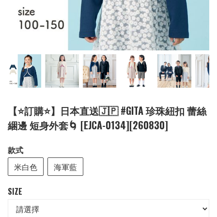
【⭐訂購⭐】日本直送🇯🇵 #GITA 珍珠紐扣 蕾絲
綑邊 短身外套🌀 [EJCA-0134][260830]
款式
米白色
海軍藍
SIZE