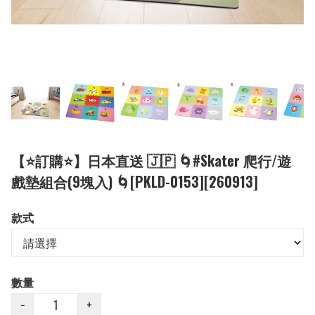
【⭐訂購⭐】日本直送 🇯🇵 🌀#Skater 爬行/遊
戲墊組合(9塊入) 🌀[PKLD-0153][260913]
款式
數量
−
+