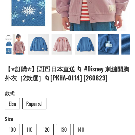
【⭐訂購⭐】🇯🇵 日本直送 🌀 #Disney 刺繡開胸
外衣［2款選］🌀[PKHA-0114] [260823]
款式
Elsa
Rapunzel
Size
100
110
120
130
140