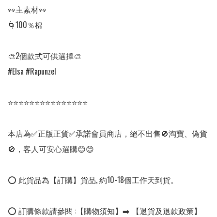
👀主素材👀

🌀100％棉

🎨2個款式可供選擇🎨

#Elsa #Rapunzel

⭐⭐⭐⭐⭐⭐⭐⭐⭐⭐⭐⭐⭐⭐⭐

本店為✅正版正貨✅承諾會員商店，絕不出售🚫淘寶、偽貨
🚫，客人可安心選購😊😊

⭕ 此貨品為【訂購】貨品, 約10-18個工作天到貨。

⭕ 訂購條款請參閱 :【購物須知】➡️ 【退貨及退款政策】
