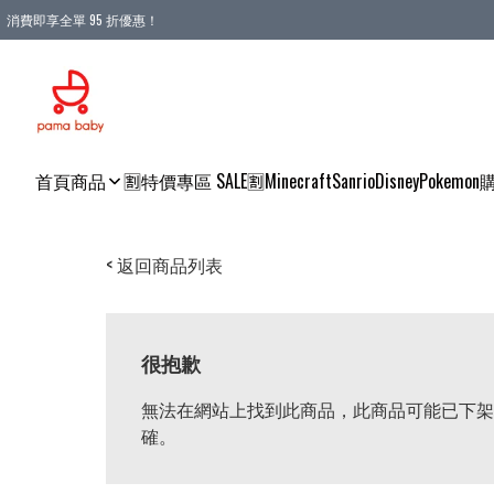
消費即享全單 95 折優惠！
購物滿 HKD 900.00即享免運費優惠！（適用於 本地送貨、本地取貨 )
首頁
商品
🈹特價專區 SALE🈹
Minecraft
Sanrio
Disney
Pokemon
< 返回商品列表
很抱歉
無法在網站上找到此商品，此商品可能已下架
確。