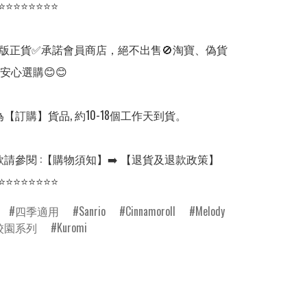
⭐⭐⭐⭐⭐⭐⭐⭐

版正貨✅承諾會員商店，絕不出售🚫淘寶、偽貨
安心選購😊😊

【訂購】貨品, 約10-18個工作天到貨。

請參閱 :【購物須知】➡️ 【退貨及退款政策】

⭐⭐⭐⭐⭐⭐⭐⭐
四季適用
Sanrio
Cinnamoroll
Melody
校園系列
Kuromi