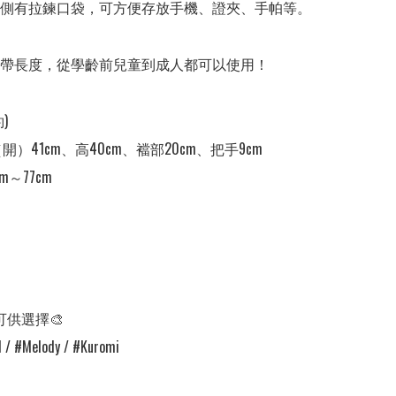
內側有拉鍊口袋，可方便存放手機、證夾、手帕等。

肩帶長度，從學齡前兒童到成人都可以使用！

)

開）41cm、高40cm、襠部20cm、把手9cm

m～77cm

可供選擇🎨

 / #Melody / #Kuromi
