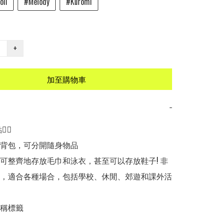
oll
#Melody
#Kuromi
+
加至購物車
−
🏻

水背包，可分開隨身物品

部可整齊地存放毛巾和泳衣，甚至可以存放鞋子! 非
，適合各種場合，包括學校、休閒、郊遊和課外活
稱標籤
