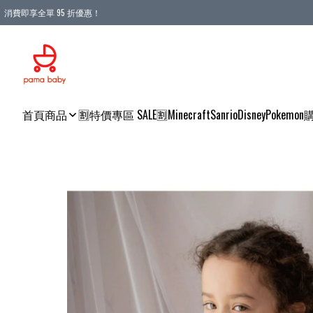
消費即享全單 95 折優惠！
購物滿 HKD 900.00即享免運費優惠！（適用於 本地送貨、本地取貨 )
首頁
商品
🈹特價專區 SALE🈹
Minecraft
Sanrio
Disney
Pokemon