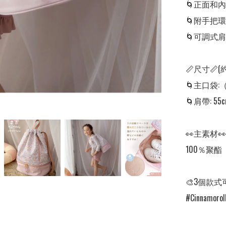
🌀正面和
🌀附手把環

🌀可調式
📏尺寸📏(約
🌀主口袋:（
🌀肩帶: 55c
👀主素材👀

100％聚酯

🎨3個款式
#Cinnamoroll