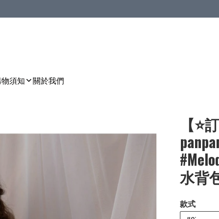
購物須知
關於我們
【⭐訂
panpan
#Mel
水背包🌀
款式