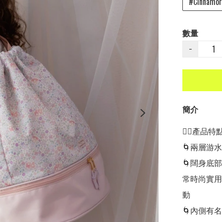
#Cinnamor
數量
−
簡介
👍🏻產品特點👍
🌀兩層游
🌀闊身底
常時尚實用
動

🌀內側有名