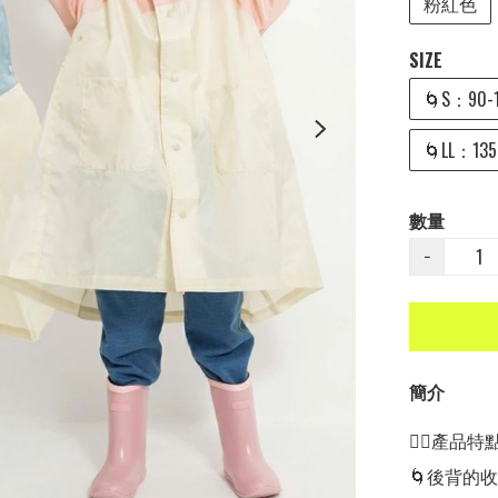
粉紅色
SIZE
🌀S：90-
🌀LL：135
數量
−
簡介
👍🏻產品特點👍
🌀後背的