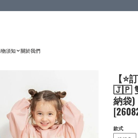
購物須知
關於我們
【⭐訂
🇯
納袋)［
[2608
款式