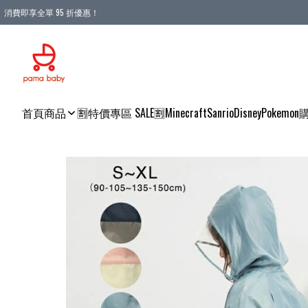
消費即享全單 95 折優惠！
購物滿 HKD 900.00即享免運費優惠！（適用於 本地送貨、本地取貨 )
首頁
商品
🈹特價專區 SALE🈹
Minecraft
Sanrio
Disney
Pokemon