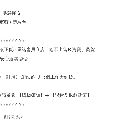
可供選擇🎨

軍藍 / 藍灰色

⭐⭐⭐⭐⭐⭐⭐⭐

版正貨✅承諾會員商店，絕不出售🚫淘寶、偽貨
安心選購😊😊

【訂購】貨品, 約10-18個工作天到貨。

請參閱 :【購物須知】➡️ 【退貨及退款政策】

⭐⭐⭐⭐⭐⭐⭐⭐
校園系列