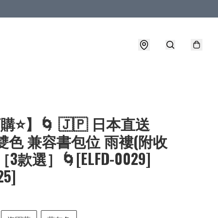
購⭐】🌀 🇯🇵 日本直送
 雙色 兼容書包位 雨褸(附收
3款選］🌀[ELFD-0029]
25]