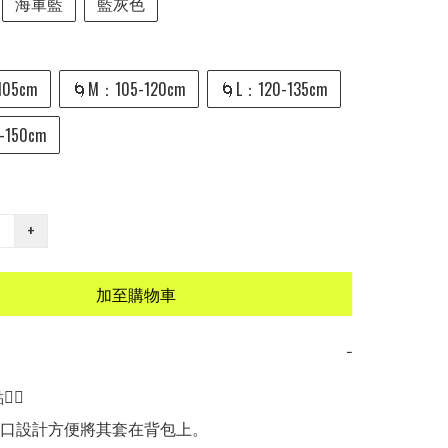
海軍藍
藍灰色
105cm
🌀M：105-120cm
🌀L：120-135cm
-150cm
+
加至購物車
−
🏻

收口設計方便將其套在背包上。
