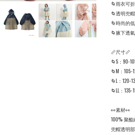
🌀雨衣可
🌀透明兜
🌀時尚的
🌀腋下透
📏尺寸📏

🌀S：90-10
🌀M：105-1
🌀L：120-13
🌀LL：135-1
👀素材👀

100% 聚酯
兜帽透明部