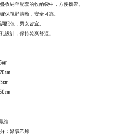
折疊收納至配套的收納袋中，方便攜帶。

帽確保視野清晰，安全可靠。

低調配色，男女皆宜。

氣孔設計，保持乾爽舒適。

5cm

20cm

5cm

50cm

纖維

分：聚氯乙烯
