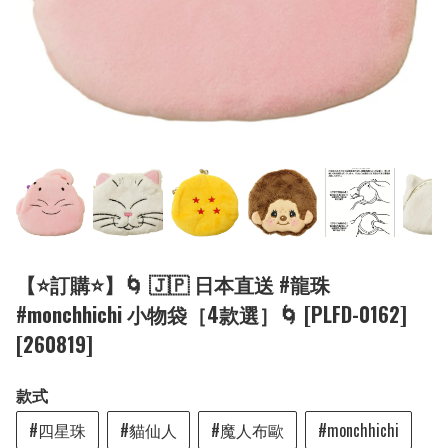
【⭐訂購⭐】🌀 🇯🇵 日本直送 #龍珠
#monchhichi 小物袋［4款選］🌀 [PLFD-0162]
[260819]
款式
#四星珠
#貓仙人
#魔人布歐
#monchhichi