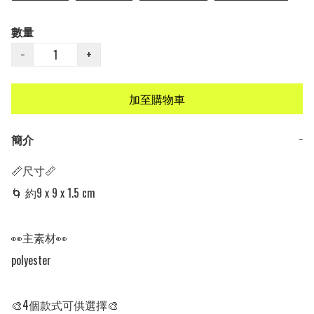
數量
−
+
加至購物車
簡介
−
📏尺寸📏

🌀 約9 x 9 x 1.5 cm

👀主素材👀

polyester

🎨4個款式可供選擇🎨
